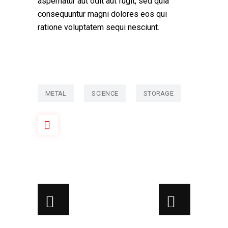
aspernatur aut odit aut fugit, sed quia
consequuntur magni dolores eos qui
ratione voluptatem sequi nesciunt.
METAL
SCIENCE
STORAGE